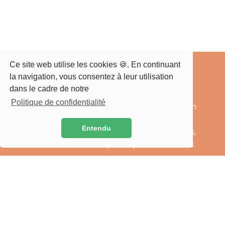
Ce site web utilise les cookies 🍪. En continuant
la navigation, vous consentez à leur utilisation
dans le cadre de notre
Politique de confidentialité
Artscopia est une activité de production
audiovisuelle, basée à Nancy, et
Entendu
proposant ses solutions aux particuliers,
associations ainsi qu'aux professionnels.
Nos Pages
Accueil
À propos